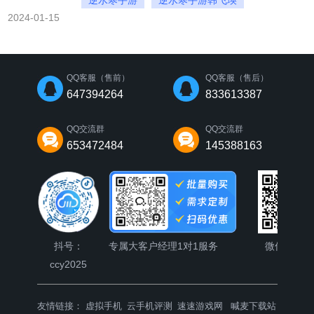
逆水寒手游
逆水寒手游韩飞瑛
2024-01-15
逆水寒手游韩飞瑛怎么攻略
QQ客服（售前）
QQ客服（售后）
647394264
833613387
QQ交流群
QQ交流群
653472484
145388163
抖号：
专属大客户经理1对1服务
微信公众
ccy2025
友情链接：
虚拟手机
云手机评测
速速游戏网
喊麦下载站