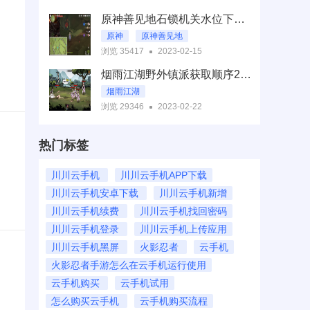
宝可梦剑盾精灵
原神善见地石锁机关水位下降攻略 地下水泽水位怎么降
宝可梦剑盾哪个精灵最强
原神
原神善见地
宝可梦剑盾2022最强精灵排名
浏览 35417
2023-02-15
善见地石锁机关
烟雨江湖野外镇派获取顺序2023 野外镇派武学怎么获得
地下水泽水位怎么降
烟雨江湖
原神善见地石锁机关水位下降攻略
浏览 29346
2023-02-22
烟雨江湖野外镇派
野外镇派武学
热门标签
烟雨江湖野外镇派获取顺序
川川云手机
川川云手机APP下载
川川云手机安卓下载
川川云手机新增
川川云手机续费
川川云手机找回密码
川川云手机登录
川川云手机上传应用
川川云手机黑屏
火影忍者
云手机
火影忍者手游怎么在云手机运行使用
云手机购买
云手机试用
怎么购买云手机
云手机购买流程