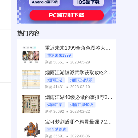
热门内容
重返未来1999全角色图鉴大全 人物强度节奏榜2023
重返未来1999
浏览 58651
2023-05-29
重返未来1999全角色
烟雨江湖镇派武学获取攻略2023 镇派武功强势搭配推荐
重返未来1999节奏榜
烟雨江湖
烟雨江湖镇派
重返未来1999全角色图鉴
浏览 41431
2023-02-10
镇派武功搭配推荐
烟雨江湖40级必做的事推荐2023 40级以后怎么玩
烟雨江湖镇派武学获取攻略
烟雨江湖
烟雨江湖40级
浏览 36692
2023-02-22
烟雨江湖40级必做的事
宝可梦剑盾哪个精灵最强？2022最强精灵排名一览
烟雨江湖40级以后怎么玩
宝可梦剑盾
浏览 35591
2022-08-06