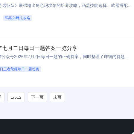
本文是玩家分享的《光与影33号远征队》最强输出角色玛埃尔的培养攻略，涵盖技能选择、武器搭配、各流派玩法讲解，帮助新手玩家快速上手养好玛埃尔。 ...
玛埃尔玩法攻略
年七月二日每日一题答案一览分享
本文为玩家分享了王者荣耀微信公众号2026年7月2日每日一题的正确答案，同时整理了详细的答题参与方法，帮助大家快速完成答题领取游戏福利 ...
月2日王者荣耀每日一题答案
页
1/512
下一页
末页