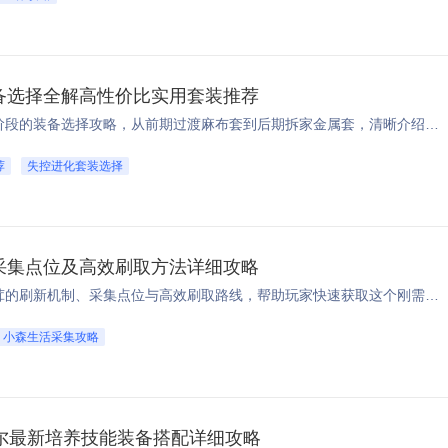
备选择全解高性价比实用套装推荐
本文分享《失控进化》开荒各阶段的装备选择攻略，从前期过渡麻布套到后期拆家金属套，清晰介绍不同阶段适配的套装，帮助新手玩家快速开荒，少走弯路。 ...
荐
失控进化套装选择
采集点位及高效刷取方法详细攻略
本文分享了小森生活中高山松茸的刷新机制、采集点位与高效刷取路线，帮助玩家快速获取这个刚需材料，避开刷取误区，提升出货效率 ...
小森生活采集攻略
埃尔最新培养技能装备搭配详细攻略