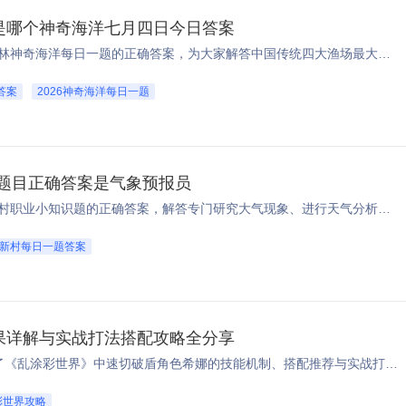
是哪个神奇海洋七月四日今日答案
本文分享2026年7月4日蚂蚁森林神奇海洋每日一题的正确答案，为大家解答中国传统四大渔场最大是哪个的问题，帮助玩家顺利答对题目获取拼图奖励 ...
答案
2026神奇海洋每日一题
4日题目正确答案是气象预报员
本文分享2026年7月4日蚂蚁新村职业小知识题的正确答案，解答专门研究大气现象、进行天气分析和预报的科学工作者是什么职业的问题，方便玩家答对题目提升木兰币产速。 ...
新村每日一题答案
果详解与实战打法搭配攻略全分享
本文以玩家分享的风格，介绍了《乱涂彩世界》中速切破盾角色希娜的技能机制、搭配推荐与实战打法，帮助新手玩家快速掌握希娜玩法，发挥她的破盾增伤作用。 ...
彩世界攻略