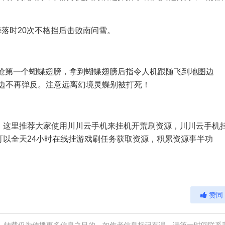
落时20次不格挡后击败南问雪。
机抢第一个蝴蝶翅膀，拿到蝴蝶翅膀后指令人机跟随飞到地图边
身边不再弹反。注意远离幻境灵蝶别被打死！
，这里推荐大家使用
川川云手机
来挂机开荒刷资源，川川云手机
以全天24小时在线挂游戏刷任务获取资源，积累资源事半功
。
赞同