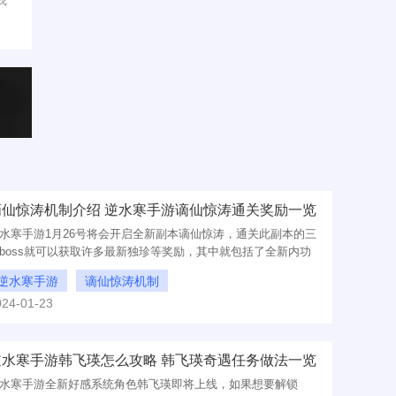
我
谪仙惊涛机制介绍 逆水寒手游谪仙惊涛通关奖励一览
水寒手游1月26号将会开启全新副本谪仙惊涛，通关此副本的三
boss就可以获取许多最新独珍等奖励，其中就包括了全新内功
玄、特殊材料太白残锈等，还想了解更多相关资讯就赶紧看看
逆水寒手游
谪仙惊涛机制
面的文章吧！
024-01-23
逆水寒手游谪仙惊涛通关奖励一览
逆水寒手游韩飞瑛怎么攻略 韩飞瑛奇遇任务做法一览
水寒手游全新好感系统角色韩飞瑛即将上线，如果想要解锁