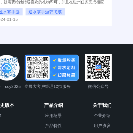
，就需要给她赠送喜欢的礼物即可，并且在磁州任务完成相应
换才行，还想了解更多相关攻略就可以看看下面的文章。
逆水寒手游
逆水寒手游韩飞瑛
024-01-15
逆水寒手游韩飞瑛怎么攻略
：ccy2025
专属大客户经理1对1服务
微信公众号
历史版本
产品介绍
关于我们
4
应用场景
企业介绍
产品特性
用户协议
9