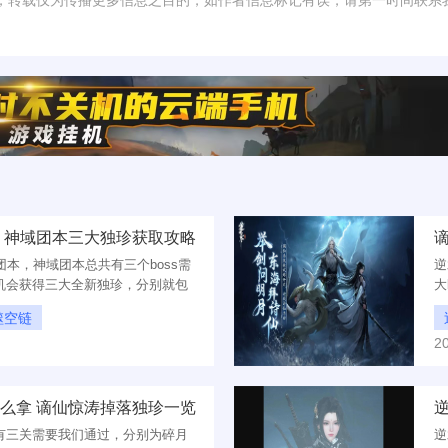
，转载仅为传播更多信息之目的，如作者信息标记有误，请第一时间联系
 神域团本三大独珍获取攻略
团本，神域团本总共有三个boss需
逆
机会获得三大全新独珍，分别就包
大
元噬空链和柳沧海永夜。
通
噬空链
下
2
么拿 谪仙惊涛掉落独珍一览
有三关需要我们通过，分别为碎月
逆