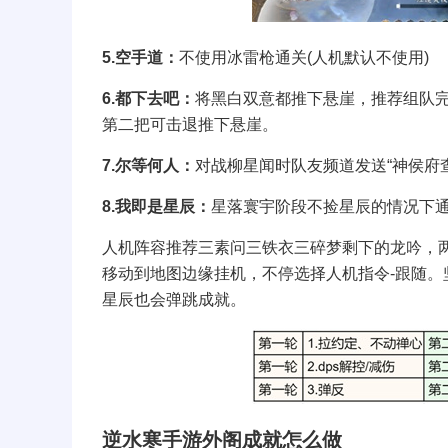
5.空手道：
不使用冰雷枪通关(人机默认不使用)
6.都下去吧：
将黑白双意都推下悬崖，推荐组队完
第二把可击退推下悬崖。
7.尔等何人：
对战柳星闻时队友频道发送“神侯府
8.我即是星辰：
星落寰宇阶段不捡星辰的情况下
人机阵容推荐三素问三铁衣三碎梦剩下的龙吟，
移动到地图边缘挂机，不停选择人机指令-跟随。坚
星辰也会弹跳成就。
逆水寒手游外阁成就怎么做