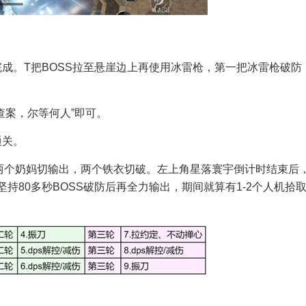
成。T把BOSS拉至悬崖边上再使用冰雷枪，第一把冰雷枪破防
查案，尔等何人”即可。
通关。
两个奶妈切输出，两个铁衣切破。左上角星落寰宇倒计时结束后
持80多秒BOSS破防后再全力输出，期间就算有1-2个人机拾