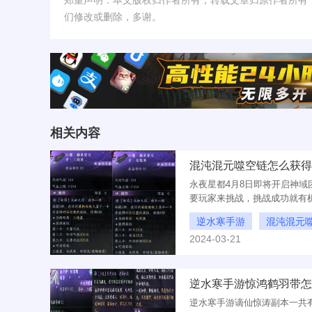
郑重声明：本文版权归作者所有，转载文章归原作者所有
们修改或删除，多谢。
相关内容
混沌混元噬空链怎么获得
永夜星都4月8日即将开启神域
要玩家来挑战，挑战成功就有
括了心魔摘星弈天手、混沌混
逆水寒手游
混沌混元
2024-03-21
混沌混元噬空链怎么获得
逆水寒手游惊鸿鹤羽带怎
逆水寒手游谪仙惊涛副本一共