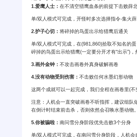
1.爱鹰人士：
在不清空猎鹰血条的前提下击败薛
单/双人模式可完成，开怪时多次选择指令-集火
2.护子心切：
将碎掉的鸟蛋出示给猎鹰后通关
单/双人模式可完成，在(981,860)拾取不知
碎掉的鸟蛋出示给猎鹰(一定要分开才有“出示”)
3.画外金钟：
不攻击画卷外真身破解画卷
4.没有动物受到伤害：
不击败任何水墨幻形动物
这两个成就可以一起完成，我们全程在画卷里(不
注意：人机会一直突破画卷不听指挥，建议组队做
在倒计时结束前击杀，否则依然会召唤水墨动物。
5.你被骗啦：
南问雪分身阶段优先击败3个分身
单/双人模式可完成，在南问雪分身阶段，人机会