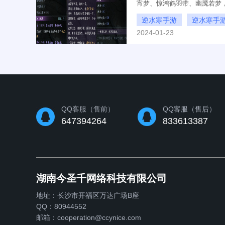
宵梦、惊鸿鹤羽带、幽魇若梦
如第一关碎月宵梦就会掉落惊
逆水寒手游
逆水寒手
看看下面的内容。
2024-01-23
逆水寒手游惊鸿鹤羽带怎
QQ客服（售前）
QQ客服（售后）
647394264
833613387
湖南今圣千网络科技有限公司
地址：长沙市开福区万达广场B座
QQ：80944552
邮箱：cooperation@ccynice.com