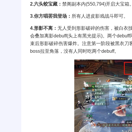
2.六头蛟宝藏：
禁阁副本内(550,794)开启大宝箱
3.你方唱罢我登场：
所有人进皮影戏战斗即可。
4.形影不离：
无人受到形影破碎的伤害，被白衣技能
会叠加离影debuff(头上有黑光提示)。两个deb
束后形影破碎伤害爆炸。注意第一阶段被黑衣刀客命
boss拉至角落，没有人同时吃两个debuff。