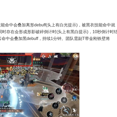
。
命中会叠加离形debuff(头上有白光提示)，被黑衣技能命中就
uff同时存在会形成形影破碎倒计时(头上有黑白提示)，10秒倒计时
中会叠加黑debuff，持续1分钟。团队需副T带金刚铁壁将