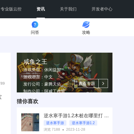
专业版云控
资讯
关于我们
开发者中心
问答
攻略
咸鱼之王
游戏类型：休闲益智
游戏语言：中文
查看专题
789
发行公司：豪腾天佑
制作公司：阿咸工作室
宝
猜你喜欢
逆水寒手游1.2木桩在哪里打 1.2木桩最高秒伤打法
逆水寒手游
逆水寒手游1.2
浏览 7188
2023-11-28
逆水寒手游1.2木桩在哪里打