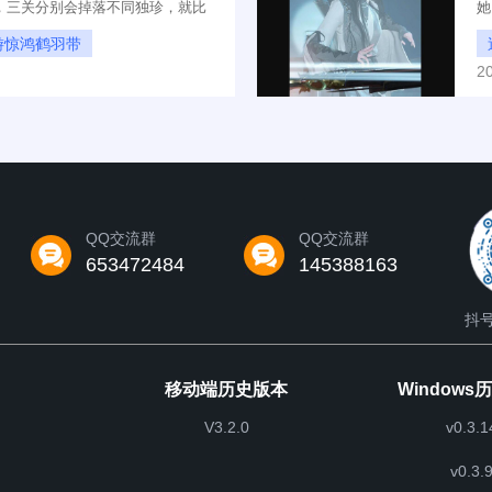
，三关分别会掉落不同独珍，就比
她
鸿鹤羽带，更多独珍相关资讯可以
兑
游惊鸿鹤羽带
2
么拿
QQ交流群
QQ交流群
653472484
145388163
抖号
移动端历史版本
Windows
V3.2.0
v0.3.1
v0.3.