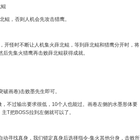
北鲲
薛北鲲，否则人机会先攻击猎鹰。
名的蛋，开怪时不断让人机集火薛北鲲，等到薛北鲲和猎鹰分开时，将
，然后先集火猎鹰再击败薛北鲲获得成就。
突破画卷)击败墨先生即可。
，不过输出要求很低，10个人也能过。画卷左侧的水墨形体要
主T把BOSS拉到左侧就可以了。
自动寻找真身，我们锁定真身后选择指令-集火其他分身，击败所