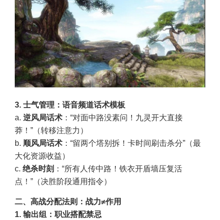
3. 士气管理：语音频道话术模板
a.
逆风局话术
：“对面中路没素问！九灵开大直接
莽！”（转移注意力）
b.
顺风局话术
：“留两个塔别拆！卡时间刷击杀分”（最
大化资源收益）
c.
绝杀时刻
：“所有人传中路！铁衣开盾墙压复活
点！”（决胜阶段通用指令）
二、高战分配法则：战力≠作用
1. 输出组：职业搭配禁忌