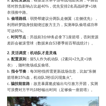
a.
必抢资源点
：根据逆水寒手游帮战地图实测，中路箭
塔对胜负影响占比超40%，优先安排2名高战碎梦+1铁
衣强推中路。
b.
偷塔路线
：弱势帮建议分两队走侧翼（左侧优先），
利用碎梦隐身技能绕过敌方主力，实测单队偷塔成功率
可达65%。
c.
时间节点
：开战前3分钟务必拿下1座箭塔，否则资源
差距会被滚雪球（数据来自S3赛季前百帮战统计）。
2. 灵活调度：机动队才是灵魂
a.
配置原则
：留5人作为机动队（2素问+2九灵+1铁
衣），随时救场或反偷塔。
b.
指令节奏
：每30秒指挥需更新战场信息，比如“东侧
箭塔剩15%血，机动队3秒后闪现集火”。
c.
骗技能套路
：故意暴露脆皮输出勾引敌方开团，实测
可浪费对方平均18秒输出时间（足够偷一座箭塔）。