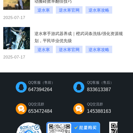
动搬砖效率翻倍技巧
逆水寒
逆水寒官网
逆水寒攻略
2025-07-17
逆水寒手游武器养成｜橙武词条洗练/强化资源规
划，平民毕业优先级
逆水寒
逆水寒官网
逆水寒攻略
2025-07-17
QQ客服（售前）
QQ客服（售后）
647394264
833613387
QQ交流群
QQ交流群
653472484
145388163