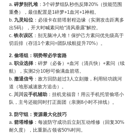
a.
碎梦别扎堆
：3个碎梦组队秒伤反降20%（技能范围
重叠），最佳配置是1碎梦+1血河+1神相。
b.
九灵站位
：必须卡在箭塔射程边缘（实测攻击距离多
出5码），开大时喊素问给“清风垂露”解控。
c.
铁衣误区
：别无脑冲人堆！保护己方素问优先级高于
切后排（存活1个素问=团队续航提升70%）。
2. 偷塔组：弱势帮必学套路
a.
职业选择
：碎梦（必备）+血河（清兵快）+素问（续
航），实测2分10秒可偷满血箭塔。
b.
撤退信号
：敌方回防超过3人立刻撤，利用轻功跳河
道（地形减速敌方追击）。
c.
川川云手机
辅助
：挂机党福音！用云手机托管偷塔小
队，主号还能同时打正面团（亲测8小时不掉线）。
3. 防守组：资源最大化技巧
a.
箭塔维修
：每波防守成功后立刻互动维修（回复30%
耐久度），比重新占领省50%时间。