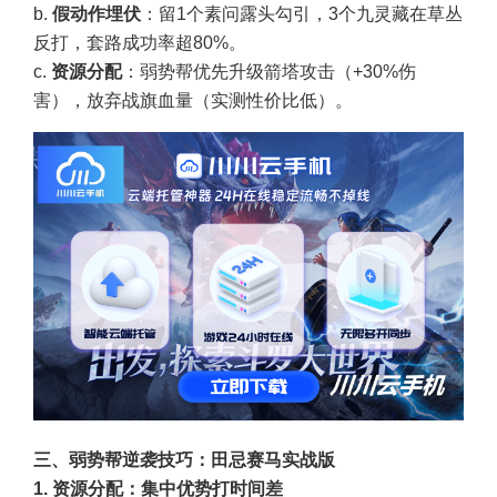
b.
假动作埋伏
：留1个素问露头勾引，3个九灵藏在草丛
反打，套路成功率超80%。
c.
资源分配
：弱势帮优先升级箭塔攻击（+30%伤
害），放弃战旗血量（实测性价比低）。
三、弱势帮逆袭技巧：田忌赛马实战版
1. 资源分配：集中优势打时间差