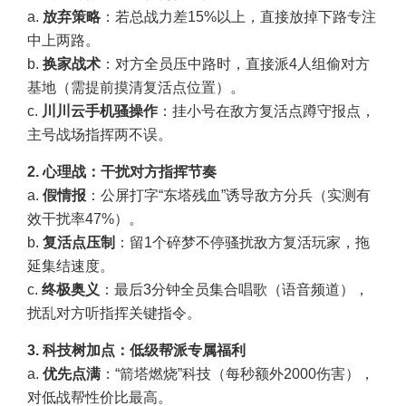
a.
放弃策略
：若总战力差15%以上，直接放掉下路专注
中上两路。
b.
换家战术
：对方全员压中路时，直接派4人组偷对方
基地（需提前摸清复活点位置）。
c.
川川云手机骚操作
：挂小号在敌方复活点蹲守报点，
主号战场指挥两不误。
2. 心理战：干扰对方指挥节奏
a.
假情报
：公屏打字“东塔残血”诱导敌方分兵（实测有
效干扰率47%）。
b.
复活点压制
：留1个碎梦不停骚扰敌方复活玩家，拖
延集结速度。
c.
终极奥义
：最后3分钟全员集合唱歌（语音频道），
扰乱对方听指挥关键指令。
3. 科技树加点：低级帮派专属福利
a.
优先点满
：“箭塔燃烧”科技（每秒额外2000伤害），
对低战帮性价比最高。