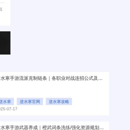
我
逆水寒手游流派克制链条｜各职业对战连招公式及战场定位分析
逆水寒
逆水寒官网
逆水寒攻略
025-07-17
逆水寒手游武器养成｜橙武词条洗练/强化资源规划，平民毕业优先级