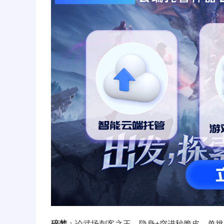
碎梦
：论武场刺客之王，隐身+突进秒脆皮，单挑