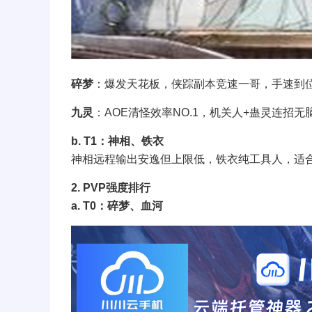
碎梦
：爆发天花板，侠踪副本竞速一哥，手速到位秒
九灵
：AOE清怪效率NO.1，机关人+蛊灵连招
b. T1：神相、铁衣
神相远程输出安逸但上限低，铁衣纯工具人，适
2. PVP强度排行
a. T0：碎梦、血河