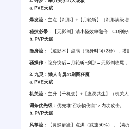
2. 碎梦：暴力美学の天花板
a. PVE天赋
爆发流
：主点【刹那】+【月轮斩】（刹那满级增伤
秘技必带
：【无影剑】清小怪效率翻倍，CD刚好
b. PVP天赋
隐身流
：【遁影术】点满（隐身时间+2秒），搭
骚操作
：隐身绕后→月轮斩+刹那→无影剑收尾
3. 九灵：懒人专属の刷图狂魔
a. PVE天赋
机关流
：主升【千机变】+【蛊灵共生】（机关人
词条优先级
：优先堆“召唤物伤害”＞内功攻击。
b. PVP天赋
风筝流
：【灵蝶翩跹】点满（减速50%），【毒沼