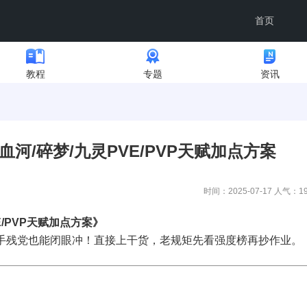
首页
教程
专题
资讯
河/碎梦/九灵PVE/PVP天赋加点方案
时间：2025-07-17 人气：
1
/PVP天赋加点方案》
，手残党也能闭眼冲！直接上干货，老规矩先看强度榜再抄作业。