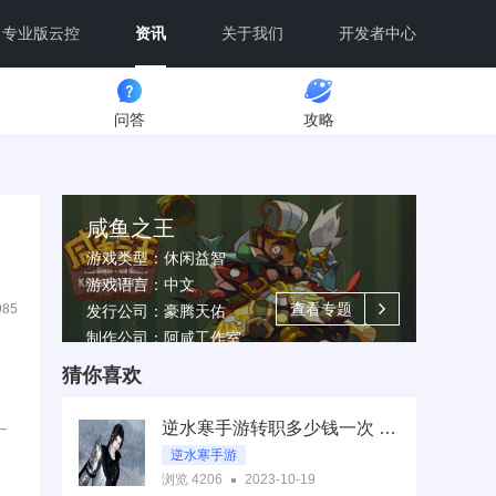
专业版云控
资讯
关于我们
开发者中心
问答
攻略
咸鱼之王
游戏类型：休闲益智
游戏语言：中文
查看专题
985
发行公司：豪腾天佑
制作公司：阿咸工作室
猜你喜欢
逆水寒手游转职多少钱一次 转职系统价格特点详解
逆水寒手游
浏览 4206
2023-10-19
逆水寒手游转职系统