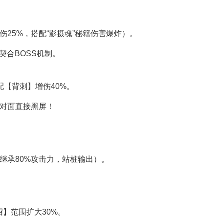
25%，搭配“影摄魂”秘籍伤害爆炸）。
契合BOSS机制。
配【背刺】增伤40%。
，对面直接黑屏！
继承80%攻击力，站桩输出）。
】范围扩大30%。