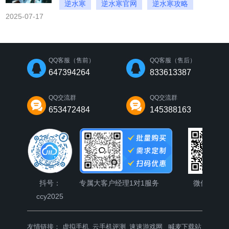
逆水寒
逆水寒官网
逆水寒攻略
2025-07-17
QQ客服（售前）
QQ客服（售后）
647394264
833613387
QQ交流群
QQ交流群
653472484
145388163
抖号：
专属大客户经理1对1服务
微信公众
ccy2025
友情链接：
虚拟手机
云手机评测
速速游戏网
喊麦下载站