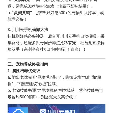
遇，需完成3次猜拳小游戏（输赢不影响结果）。
b.
“灵契共鸣”
：携带5只好感500+的宠物组队打本，成
就党必备！
3.
川川云手机
偷懒大法
挂机刷好感必备神器！后台开川川云手机自动投喂、采
集食材，还能多账号同步蹲点抢稀有宠，社畜党直接解
放双手（亲测半夜挂机3小时抓到了青鸾）！
三、宠物养成终极指南
1. 属性培养优先级
a. 输出宠优先升“灵攻”和“暴击”，防御宠堆“气血”和“格
挡”，平衡型建议“敏捷”拉满。
b. 宠物技能书通过“灵境探秘”副本掉落，紫色技能书市
场价约5000铜币，别当冤大头高价收！