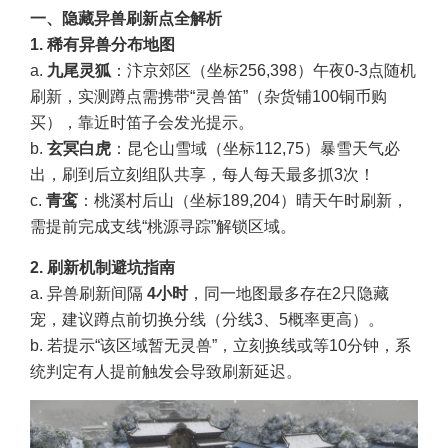
一、隐藏异兽刷新点全解析
1. 稀有异兽分布地图
a.
九尾灵狐
：汴京郊区（坐标256,398）午夜0-3点随机
刷新，实测蹲点需携带“灵兽笛”（杂货铺100铜币购
买），靠近时笛子会发光提示。
b.
玄冥白虎
：昆仑山雪域（坐标112,75）暴雪天气必
出，刷到后立刻组队共享，每人每天最多抓3次！
c.
青鸾
：桃溪村后山（坐标189,204）晴天午时刷新，
需提前完成支线“桃源寻踪”解锁区域。
2. 刷新机制避坑指南
a. 异兽刷新间隔
4小时
，同一地图最多存在2只隐藏
宠，建议蹲点前切换分线（分线3、5概率更高）。
b. 若提示“该区域暂无灵兽”，立刻换线或等10分钟，系
统判定有人提前触发会导致刷新延迟。