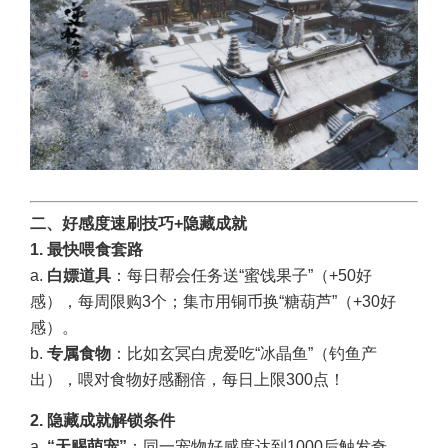
二、好感度速刷技巧+隐藏成就
1. 最快喂食套路
a.
白嫖道具
：每日帮会任务送“蜜饯果子”（+50好
感），每周限购3个；集市用铜币换“糖葫芦”（+30好
感）。
b.
专属食物
：比如玄冥白虎爱吃“冰晶鱼”（钓鱼产
出），喂对食物好感翻倍，每日上限300点！
2. 隐藏成就解锁条件
a.
“天赐萌宠”
：同一宠物好感度达到1000后触发奇