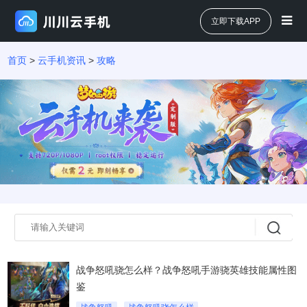
立即下载APP
首页
>
云手机资讯
>
攻略
战争怒吼骁怎么样？战争怒吼手游骁英雄技能属性图
鉴