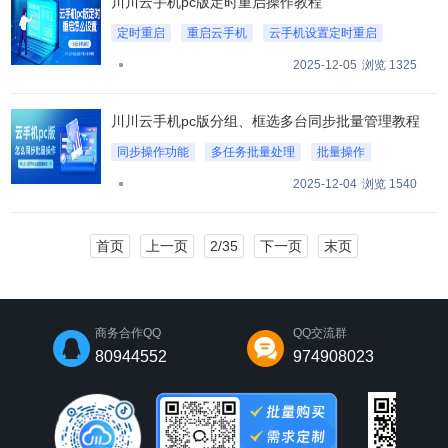
川川云手机pc版定时重启操作教程
定时重启
重启云手机
云手机设置定时重启
2025-12-05
浏览 1325
川川云手机pc版分组、框选多台同步批量管理教程
同步操作功能
多任务批量处理
批量操作
2025-12-04
浏览 1540
首页
上一页
2/35
下一页
末页
商务合作QQ
QQ交流群
80944552
974908023