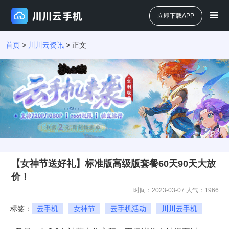
立即下载APP
首页
>
川川云资讯
> 正文
【女神节送好礼】标准版高级版套餐60天90天大放
价！
时间：2023-03-07 人气：
1966
标签：
云手机
女神节
云手机活动
川川云手机