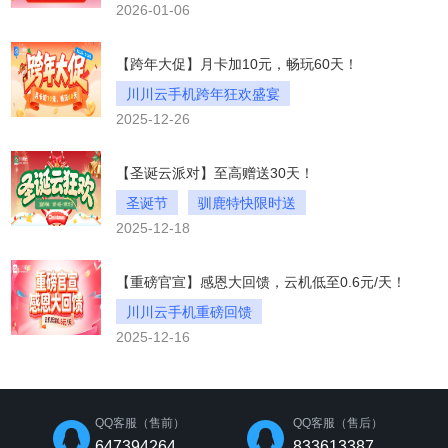
2026-01-06
2026开年狂欢盛宴
开年狂欢
【跨年大促】月卡加10元，畅玩60天！
川川云手机跨年狂欢盛宴
2025-12-26
新年畅享云端生活
跨年大促
【圣诞云派对】至高赠送30天！
圣诞节
驯鹿特快限时送
2025-12-18
圣诞云派对
【重磅官宣】感恩大回馈，云机低至0.6元/天！
川川云手机重磅回馈
2025-12-16
买得越多省得越狠
年终盛惠
QQ客服（售前）
QQ客服（售后）
647394264
833613387