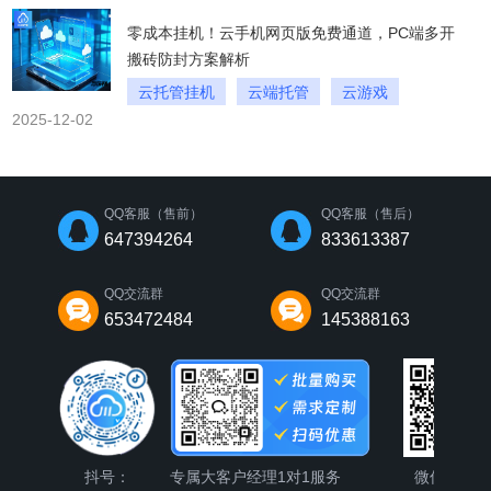
零成本挂机！云手机网页版免费通道，PC端多开
搬砖防封方案解析
云托管挂机
云端托管
云游戏
2025-12-02
QQ客服（售前）
QQ客服（售后）
647394264
833613387
QQ交流群
QQ交流群
653472484
145388163
抖号：
专属大客户经理1对1服务
微信公众