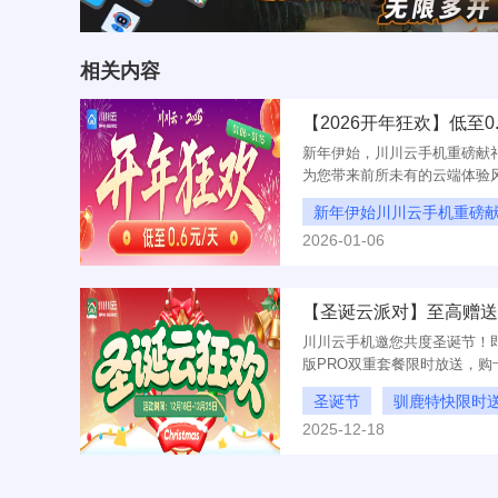
相关内容
【2026开年狂欢】低至0.
新年伊始，川川云手机重磅献礼
为您带来前所未有的云端体验
至每天仅需0.6元！无论是日
新年伊始川川云手机重磅
数字生活，限时疯抢，错过等
2026-01-06
开年狂欢
【圣诞云派对】至高赠送
川川云手机邀您共度圣诞节！即
版PRO双重套餐限时放送，购
端服务！
圣诞节
驯鹿特快限时
2025-12-18