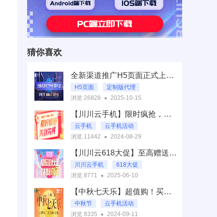
猜你喜欢
全新渠道推广H5页面正式上线！现诚挚开放定制版代理合作招募
H5页面
定制版代理
浏览 26828
2025-10-15
一键推广
【川川云手机】限时疯抢，月卡低至15元起，手慢无！
云手机
云手机活动
浏览 11442
2024-08-29
云手机限时抢购
【川川云618大促】至高赠送60天！
川川云手机限时疯抢
川川云手机
618大促
浏览 8771
2025-06-10
赠送60天
【中秋七天乐】超值购！买就赠15天云手机！
中秋节
云手机活动
浏览 8335
2024-09-11