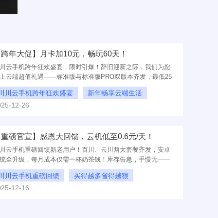
【跨年大促】月卡加10元，畅玩60天！
川云手机跨年狂欢盛宴，限时引爆！辞旧迎新之际，我们为您
上云端超值礼遇——标准版与标准版PRO双版本齐发，最低25
起开启智能体验。错过等一年，速抢！
川川云手机跨年狂欢盛宴
新年畅享云端生活
025-12-26
跨年大促
【重磅官宣】感恩大回馈，云机低至0.6元/天！
川云手机重磅回馈新老用户！百川、云川两大套餐齐发，安卓
统全升级，每月成本仅需一杯奶茶钱！库存告急，手慢无——
即行动，解锁云端高效生活，省钱省心更省力！
川川云手机重磅回馈
买得越多省得越狠
025-12-16
年终盛惠