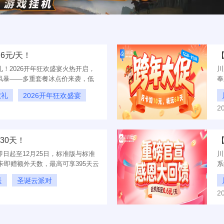
6元/天！
！2026开年狂欢盛宴火热开启，
川
风暴——多重套餐冰点价来袭，低
奉
常办公还是娱乐游戏，即刻升级您的
元
献礼
2026开年狂欢盛宴
一年！
2
30天！
日起至12月25日，标准版与标准
川
卡即赠额外天数，最高可享395天云
系
立
送
圣诞云派对
2