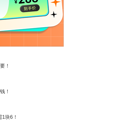
不要！
块钱！
需1块6！