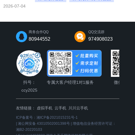
2026-07-04
2026神奇海洋每日一题
商务合作QQ
QQ交流群
80944552
974908023
抖号：
专属大客户经理1对1服务
微信公众
ccy2025
友情链接：
虚拟手机
云手机
川川云手机
ICP备案号：
湘ICP备2021015231号-1
|
湘公网安备 43010502001398号
|
增值电信业务经营许可证：
湘B2-20220103