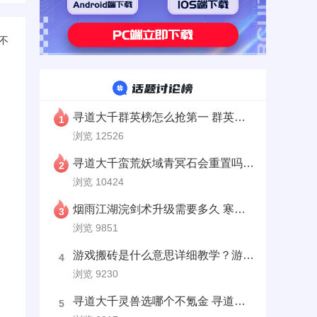
不
寻道大千群英榜怎么抢第一 群英榜刷新时间一览
1
浏览 12526
寻道大千蛮荒妖域青冥石会重置吗 青冥石获取攻略
2
浏览 10424
烟雨江湖浣剑术升级需要多久 寒汐剑法获取攻略
3
浏览 9851
游戏搬砖是什么意思详细教学？游戏搬砖的原理和技巧
4
浏览 9230
寻道大千灵兽选哪个不氪金 寻道大千平民灵兽推荐
5