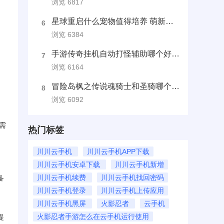
浏览 6817
星球重启什么宠物值得培养 萌新宠物选择培养建议
6
浏览 6384
手游传奇挂机自动打怪辅助哪个好用？传奇挂机软件推荐
7
浏览 6164
冒险岛枫之传说魂骑士和圣骑哪个厉害 职业对比分析
8
浏览 6092
需
热门标签
川川云手机
川川云手机APP下载
川川云手机安卓下载
川川云手机新增
川川云手机续费
川川云手机找回密码
备
川川云手机登录
川川云手机上传应用
川川云手机黑屏
火影忍者
云手机
火影忍者手游怎么在云手机运行使用
提