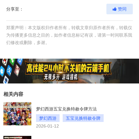
分享至：
赞同
郑重声明：本文版权归作者所有，转载文章归原作者所有，转载仅
为传播更多信息之目的，如作者信息标记有误，请第一时间联系我
们修改或删除，多谢。
相关内容
梦幻西游五宝兑换特赦令牌方法
梦幻西游
五宝兑换特赦令牌
2026-01-12
川川云手机