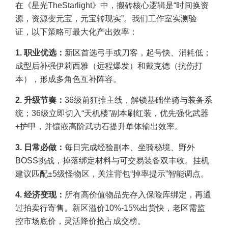
在《星光TheStarlight》中，搬砖核心逻辑是“时间换资
源，资源变元宝，元宝转现实”。我们工作室实测验
证，以下策略可最大化产出效率：
1. 职业优选：
新区首选弓手或刀客，起号快、消耗低；
成型后补强伊莉西雅（远程爆发）和戴克德（抗伤打
本），形成多角色互补阵容。
2. 升级节奏：
36级前狂推主线，解锁基础坐骑与装备系
统；36级立即切入“天机楼”副本刷红装，优先强化武器
+护甲，并镶嵌高阶武功石提升单体输出效率。
3. 日常必做：
每日完成经验副本、坐骑秘境、野外
BOSS挑战，掉落绑定材料与可交易装备双丰收。挂机
建议匹配±5级怪物区，关注背包“掉率提示”智能调点。
4. 经济变现：
所有高价值物品先存入保险库绑定，再通
过拍卖行寄售。新区溢价10%-15%出货快，老区需监
控市场底价，灵活降价抢占成交榜。