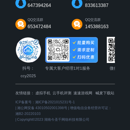
647394264
833613387
QQ交流群
QQ交流群
653472484
145388163
抖号：
专属大客户经理1对1服务
微信公众
ccy2025
友情链接：
虚拟手机
云手机评测
速速游戏网
喊麦下载站
ICP备案号：
湘ICP备2021015231号-1
|
湘公网安备 43010502001398号
|
增值电信业务经营许可证：
湘B2-20220103
|
Copyright©2023 湖南今圣千网络科技有限公司