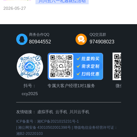
川川云六一礼遇就位活动
2026-05-27
六一礼遇就位首购月卡低至25元
六一礼遇就位活动
商务合作QQ
QQ交流群
80944552
974908023
抖号：
专属大客户经理1对1服务
微信公众
ccy2025
友情链接：
虚拟手机
云手机
川川云手机
ICP备案号：
湘ICP备2021015231号-1
|
湘公网安备 43010502001398号
|
增值电信业务经营许可证：
湘B2-20220103