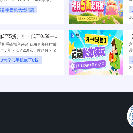
卡低至73元，首购月卡仅需25元，
元
消暑季云机长效特惠
2
25元起
【川川云618大促 云手机低至5折】年卡低至0.59一天!
云手机重磅福利来袭!低价套餐限时放
​
参与，年卡低至218元，首购月卡仅
袭
机搞定!
P
18大促云手机低至5折
2