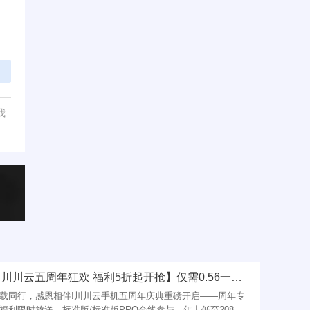
我
【川川云五周年狂欢 福利5折起开抢】仅需0.56一天，错过等五年!
载同行，感恩相伴!川川云手机五周年庆典重磅开启​——周年专
福利限时放送，标准版/标准版PRO全线参与，年卡低至208