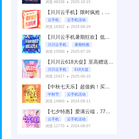
浏览 48339
2025-10-15
一键推广
【川川云手机】限时疯抢，月卡低至15元起，手慢无！
云手机
云手机活动
浏览 18302
2024-08-29
云手机限时抢购
【川川云手机暑期狂欢】低至0.62元/天！
川川云手机限时疯抢
川川云手机
暑期特惠
浏览 15560
2025-07-26
暑期福利抢购
【川川云618大促】至高赠送60天！
川川云手机
618大促
浏览 15427
2025-06-10
赠送60天
【中秋七天乐】超值购！买就赠15天云手机！
中秋节
云手机活动
浏览 14900
2024-09-11
中秋七天乐
【七夕特惠】爱满云端，77天仅需77元浪漫钜献！
买就赠15天云手机
云手机
云手机活动
浏览 12770
2024-08-07
七夕
川川云手机活动公告