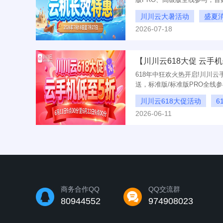
365天年卡多种周期任你选，季
川川云大暑活动
盛夏
使用时间越长越划算!
2026-07-18
季卡低至73元
首购月卡
618年中狂欢火热开启!川川
送，标准版/标准版PRO全线
需25元，办公、游戏、挂机一
川川云618大促活动
6
2026-06-11
年卡低至0.59一天
商务合作QQ
QQ交流群
80944552
974908023