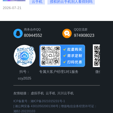
云手机
授权的云手机别人看得到吗
2026-07-21
授权的云手机别人还能操作吗
商务合作QQ
QQ交流群
80944552
974908023
抖号：
专属大客户经理1对1服务
微信公众
ccy2025
友情链接：
虚拟手机
云手机
川川云手机
ICP备案号：
湘ICP备2021015231号-1
|
湘公网安备 43010502001398号
|
增值电信业务经营许可证：
湘B2-20220103