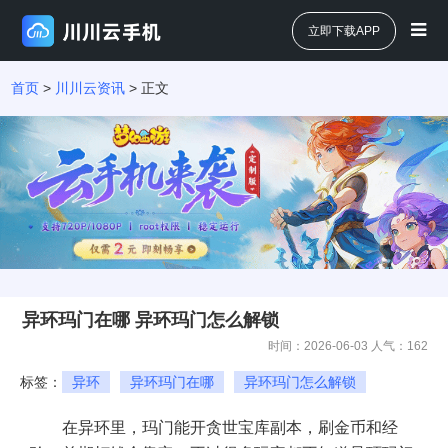
立即下载APP
首页
>
川川云资讯
> 正文
异环玛门在哪 异环玛门怎么解锁
时间：2026-06-03 人气：
162
标签：
异环
异环玛门在哪
异环玛门怎么解锁
在异环里，玛门能开贪世宝库副本，刷金币和经