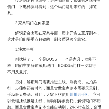
传送到附近电话亭，进博物馆后，跟馆长对话开右
侧门，下电梯就能看到，这个玛门是用来打的，掉道
具。
2.家具玛门在你家里
解锁后会出现在家具界面，用来开贪世宝库副本，
这才是咱们要重点解锁的，刷金币经验全靠它。
3.注意事项
别找错了，一个是BOSS，一个是家具，功能不一
样，咱们主要解锁家具玛门，BOSS玛门打一次就行，
不用反复打。
另外，解锁玛门需要推进主线、刷委托、去拍卖
行，步骤多还费时间，而且贪世宝库副本需要天天刷，
手动肝太费劲。对此，大家不妨使用
川川云手机
，它可
以云端挂机推进主线，自动刷异象委托，解锁玛门不用
愁。而且贪世宝库副本也能自动刷，24小时在线，金币