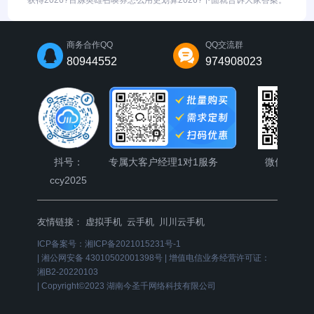
获得2026?百炼英雄召唤券怎么用更划算2026?下面就告诉大家答案。
商务合作QQ
QQ交流群
80944552
974908023
抖号：
专属大客户经理1对1服务
微信公众
ccy2025
友情链接：
虚拟手机
云手机
川川云手机
ICP备案号：
湘ICP备2021015231号-1
|
湘公网安备 43010502001398号
|
增值电信业务经营许可证：
湘B2-20220103
|
Copyright©2023 湖南今圣千网络科技有限公司