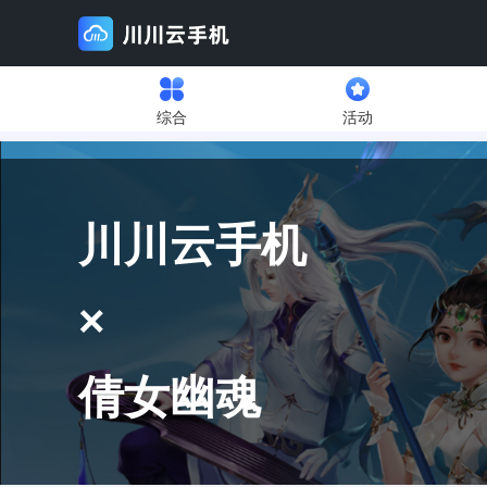
综合
活动
川川云手机
×
倩女幽魂