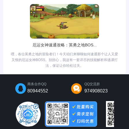
厄运女神速通攻略：英勇之地BOS...
嘿，各位英勇之地的冒险者们！今天咱们来聊聊如何速通那个让人又爱
又恨的厄运女神BOSS。别担心，我这有一套详尽的技能解析和逃课打
法，保证让你轻松过关。
商务合作QQ
QQ交流群
80944552
974908023