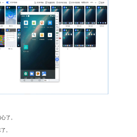
糟心了。
凉了。