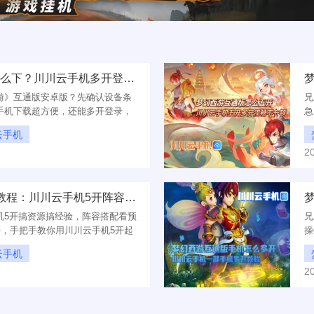
梦幻西游互通版安卓版怎么下？川川云手机多开登录教程
游》互通版安卓版？先确认设备条
兄
手机下载超方便，还能多开登录，
急
云手机
2
么下
梦幻西游互通版手机5开教程：川川云手机5开阵容搭配推荐
机5开搞资源搞经验，阵容搭配看预
兄
好，手把手教你用川川云手机5开起
操
搞
云手机
2
教程