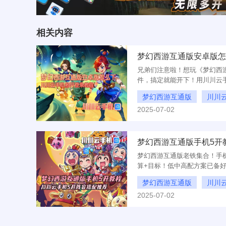
相关内容
兄弟们注意啦！想玩《梦幻西
件，搞定就能开下！用川川云
听我细说！
梦幻西游互通版
川川
2025-07-02
梦幻西游互通版安卓版怎
梦幻西游互通版老铁集合！手
算+目标！低中高配方案已备
飞~
梦幻西游互通版
川川
2025-07-02
梦幻西游互通版手机 5 开