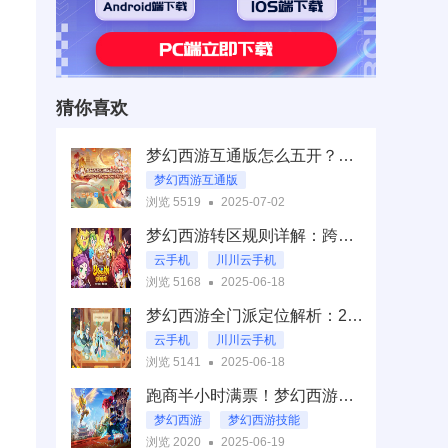
猜你喜欢
梦幻西游互通版怎么五开？川川云手机五开多开流畅不卡顿
梦幻西游互通版
浏览 5519
2025-07-02
川川云手机
梦幻西游转区规则详解：跨服费用/物品携带限制与转服后物价差异分析
啥是梦幻西游互通版五开
云手机
川川云手机
浏览 5168
2025-06-18
梦幻西游手游
梦幻西游全门派定位解析：2025版本T0梯队职业推荐与技能连招教学
云手机
川川云手机
浏览 5141
2025-06-18
梦幻西游手游
跑商半小时满票！梦幻西游双线商品刷新时间与跨区倒卖路线
梦幻西游
梦幻西游技能
浏览 2020
2025-06-19