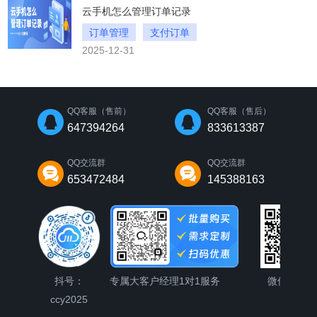
云手机怎么管理订单记录
订单管理
支付订单
2025-12-31
川川云手机的订单记录
QQ客服（售前）
QQ客服（售后）
647394264
833613387
QQ交流群
QQ交流群
653472484
145388163
抖号：
专属大客户经理1对1服务
微信公众
ccy2025