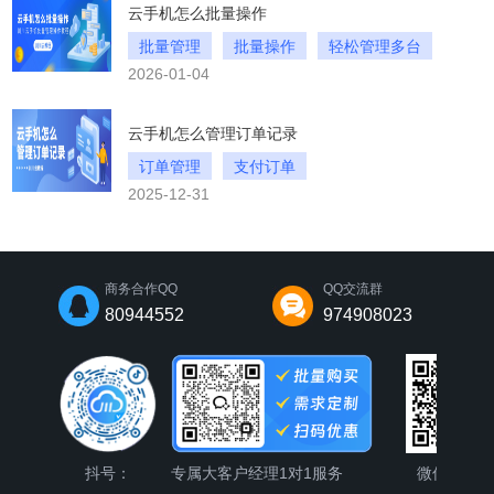
云手机怎么批量操作
批量管理
批量操作
轻松管理多台
2026-01-04
云手机怎么管理订单记录
订单管理
支付订单
2025-12-31
川川云手机的订单记录
商务合作QQ
QQ交流群
80944552
974908023
抖号：
专属大客户经理1对1服务
微信公众