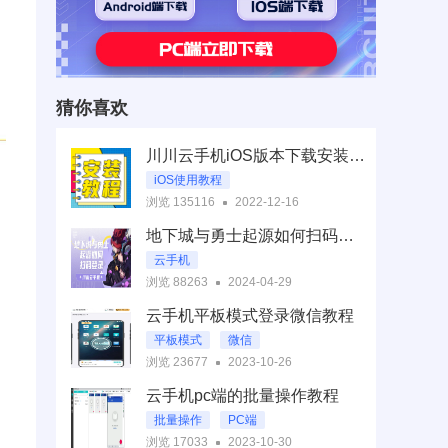
猜你喜欢
川川云手机iOS版本下载安装指南
iOS使用教程
浏览 135116
2022-12-16
地下城与勇士起源如何扫码登录|云手机快速登录教程【干货】
云手机
浏览 88263
2024-04-29
地下城与勇士起源云手机
云手机平板模式登录微信教程
地下城与勇士起源如何扫码登录
平板模式
微信
浏览 23677
2023-10-26
云手机pc端的批量操作教程
批量操作
PC端
浏览 17033
2023-10-30