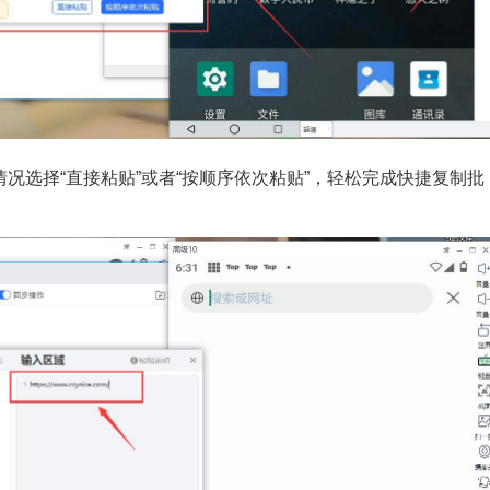
况选择“直接粘贴”或者“按顺序依次粘贴”，轻松完成快捷复制批