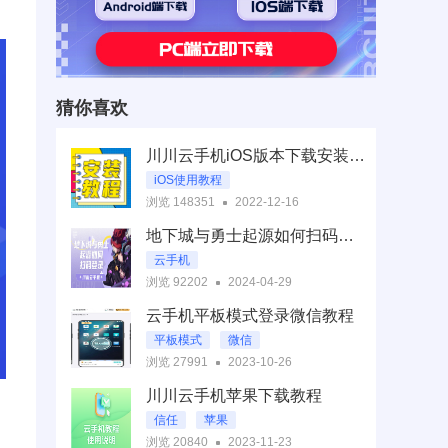
猜你喜欢
川川云手机iOS版本下载安装指南
iOS使用教程
浏览 148351
2022-12-16
地下城与勇士起源如何扫码登录|云手机快速登录教程【干货】
云手机
浏览 92202
2024-04-29
地下城与勇士起源云手机
云手机平板模式登录微信教程
地下城与勇士起源如何扫码登录
平板模式
微信
浏览 27991
2023-10-26
川川云手机苹果下载教程
信任
苹果
浏览 20840
2023-11-23