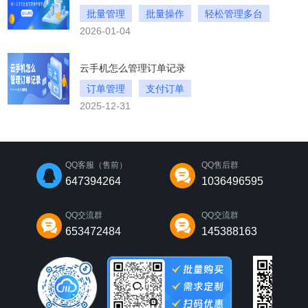
批量管理
批量操作
轻松管理多台
2026-01-04
云手机怎么管理订单记录
订单管理
支付订单
2025-12-31
川川云手机的订单记录
QQ客服（售前）
QQ售后群
647394264
1036496595
QQ交流群
QQ交流群
653472484
145388163